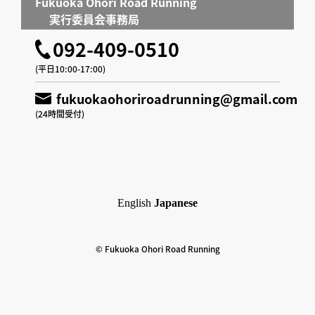
Fukuoka Ohori Road Running
実行委員会事務局
092-409-0510
(平日10:00-17:00)
fukuokaohoriroadrunning@gmail.com
(24時間受付)
English
Japanese
© Fukuoka Ohori Road Running